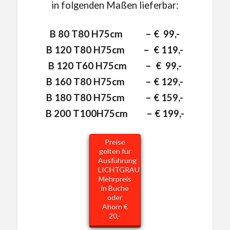
in folgenden Maßen lieferbar:
B 80 T80 H75cm – € 99,-
B 120 T80 H75cm – € 119,-
B 120 T60 H75cm – € 99,-
B 160 T80 H75cm – € 129,-
B 180 T80 H75cm – € 159,-
B 200 T100H75cm – € 199,-
Preise
gelten für
Ausführung
LICHTGRAU
Mehrpreis
in Buche
oder
Ahorn €
20,-